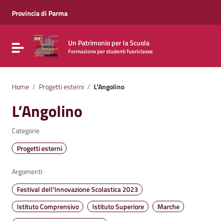
Vai ai contenuti
Vai al menu di navigazione
Provincia di Parma
Vai al footer
Un Patrimonio per la Scuola
Attiva / disattiva la navigazione
Formazione per studenti fuoriclasse
Home
/
Progetti esterni
/
L’Angolino
L’Angolino
Categorie
Progetti esterni
Argomenti
Festival dell'Innovazione Scolastica 2023
Istituto Comprensivo
Istituto Superiore
Marche